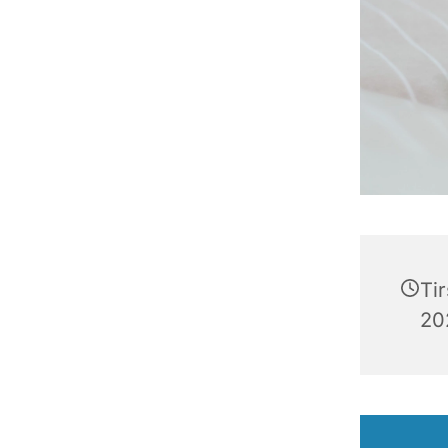
Ti
202