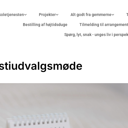
oletjenesten
Projekter
Alt godt fra gemmerne
Bestilling af højtidsduge
Tilmelding til arrangemen
Spørg, lyt, snak - unges liv i perspek
stiudvalgsmøde