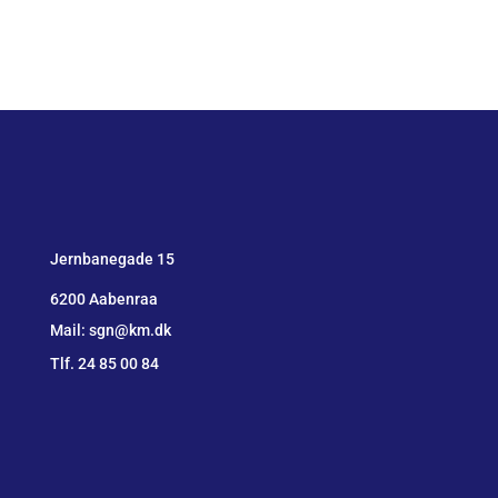
Jernbanegade 15
6200 Aabenraa
Mail: sgn@km.dk
Tlf. 24 85 00 84