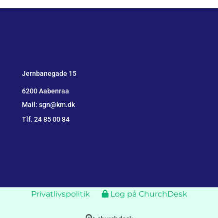
Jernbanegade 15
6200 Aabenraa
Mail: sgn@km.dk
Tlf. 24 85 00 84
Privatlivspolitik
Log på ChurchDesk