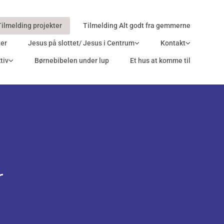
Tilmelding projekter
Tilmelding Alt godt fra gemmerne
ter
Jesus på slottet/ Jesus i Centrum
Kontakt
tiv
Børnebibelen under lup
Et hus at komme til
r